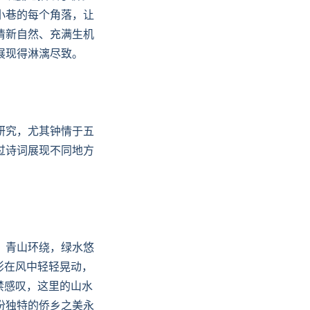
小巷的每个角落，让
清新自然、充满生机
展现得淋漓尽致。
研究，尤其钟情于五
过诗词展现不同地方
。青山环绕，绿水悠
影在风中轻轻晃动，
禁感叹，这里的山水
份独特的侨乡之美永