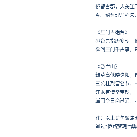
侨都古郡，大美江
乡。绍哲理乃程朱
《厓门古砲台》
砲台屈指历多朝，
欲问厓门千古事，
《游崖山》
绿草高低映夕阳，
三公壮烈留名节，
江水有情常带韵，
崖门今日商潮涌，
注：以上诗句聚焦
通过“侨路梦魂”“