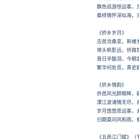
飘色巡游惊远客，
桑梓情怀深似海，
《侨乡岁月》
古邑沧桑变，新楼
埠头帆影远，侨路
昔日辛酸泪，今朝
繁华何处觅，青史
《侨乡情韵》
侨邑风光醉眼眸，
潭江波涌情无尽，
岁月悠悠思远客，
归期莫问风和雨，
《五邑江门赋》（