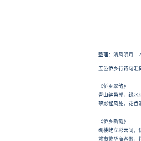
整理：清风明月
五邑侨乡行诗句汇
《侨乡翠韵》
青山绕邑郭，绿水
翠影摇风处，花香
《侨乡新韵》
碉楼屹立彩云间，
墟市繁华商客聚，