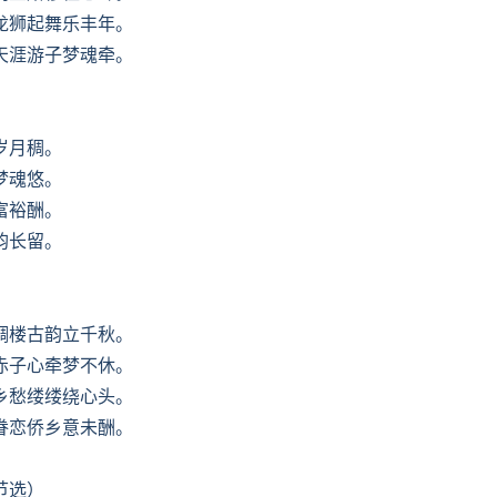
龙狮起舞乐丰年。
天涯游子梦魂牵。
岁月稠。
梦魂悠。
富裕酬。
韵长留。
碉楼古韵立千秋。
赤子心牵梦不休。
乡愁缕缕绕心头。
眷恋侨乡意未酬。
节选）