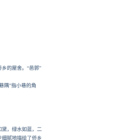
侨乡的屋舍。“邑郭”
巷隅”指小巷的角
如黛，绿水如蓝，二
步细腻地描绘了侨乡