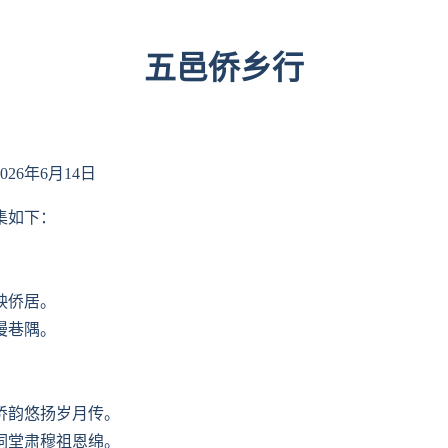
五邑侨乡行
2026年6月14日
集如下：
映侨居。
漫巷隅。
侨韵悠扬岁月传。
祠堂肃穆祖恩绵。