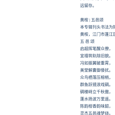
远留存。
黄桉 | 五邑颂
本专辑刊头书法为
黄桉，江门市蓬江
五 邑 颂
启超挥笔醒众僚，
宜禧筑轨除旧貌。
冯如振翼破重霄，
美堂解囊御倭扰。
众鸟栖落压榕梢，
群鱼跃镜浪戏碉。
碉楼峙立千秋傲，
蓬水扬波万里遥。
陈韵柑香韵味韶，
灵杰五邑魂梦绕。