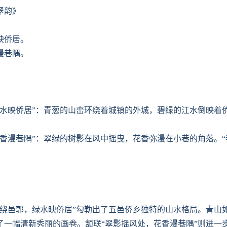
翠韵》
映侨居。
漫巷隅。
，绿水映侨居”：青葱的山峦环绕着城镇的外城，碧绿的江水倒映着
，花香漫巷隅”：翠绿的树影在风中摇曳，花香弥漫在小巷的角落。“
山绕邑郭，绿水映侨居”勾勒出了五邑侨乡独特的山水格局。青山
了一幅清新秀丽的画卷。颔联“翠影摇风处，花香漫巷隅”则进一