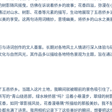
的树影随风摇曳，仿佛在诉说着侨乡的故事；花香四溢，弥漫在
通过对山水、树影、花香等元素的描写，生动地展现了五邑侨乡
以美的享受。这两句诗用词精妙，意境幽美，将侨乡的山水之美
行与诗词创作的文人墨客。长期对各地风土人情进行深入体验与
文化与自然风光，其作品多以描绘各地特色景观为主题，旨在通
了五邑侨乡。当踏入这片土地，我瞬间就被眼前的景色吸引住了
所写的“青山绕邑郭，绿水映侨居”吗？沿着小巷漫步，翠绿的树
花香，如同“翠影摇风处，花香漫巷隅”所描绘的那般美妙。我不
处都充满了诗意。我用相机记录下了这些美好的瞬间，想要把这